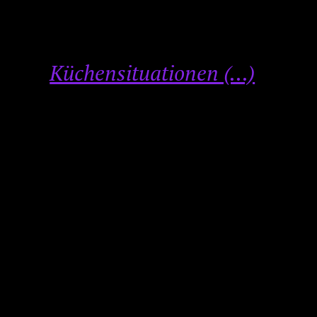
Küchensituationen (...)
otografie, Skulptur und Video. Bewegungen,
ch in Bildern und Videos, die oft eine Form
 ich meine Rollen als Künstlerin, Mutter und
m Spannungsfeld von Alltag und Kunst und
 inspirierend ist für mich Chantal
0 Bruxelles. Die kontrollierte Präzision
, das endlose Schälen von Kartoffeln – wird
nen, Rhythmen und Gesten auf, wiederhole
zwischen Aneignung und Neuerfindung – ein
rsönliches Narrativ zu überführen.
ine-Print,je 18x24cm), Gips 18-21 -teilig